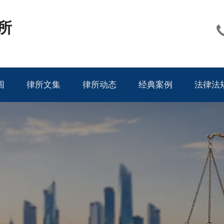
所
围
律所文集
律所动态
经典案例
法律法