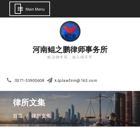
Main Menu
Skip
to
content
河南鲲之鹏律师事务所
执法律牛耳，挞人间不平
0371-55905608
kzplawfirm@163.com
律所文集
律所文集